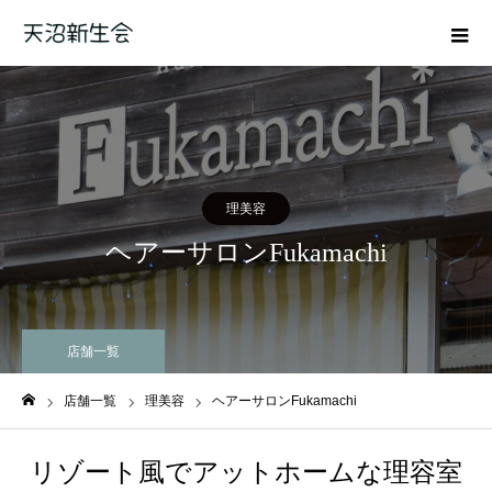
理美容
ヘアーサロンFukamachi
店舗一覧
店舗一覧
理美容
ヘアーサロンFukamachi
ホーム
リゾート風でアットホームな理容室