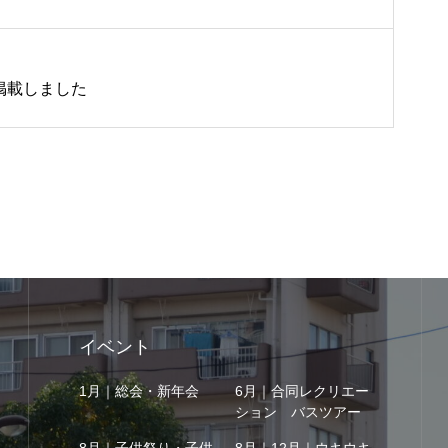
掲載しました
イベント
1月｜総会・新年会
6月｜合同レクリエー
ション バスツアー